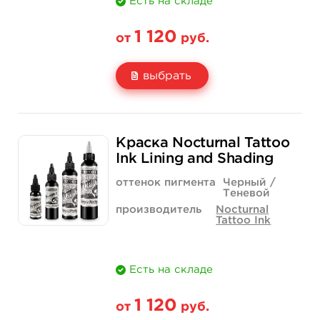
Есть на складе
1 120
от
руб.
выбрать
Свойство
1 унция - 30 мл
2 унции - 60 мл
Краска Nocturnal Tattoo
Цена
1 120 руб.
1 960 руб.
Ink Lining and Shading
Количество
нет на складе
купить
оттенок пигмента
Черный /
Теневой
производитель
Nocturnal
Tattoo Ink
Есть на складе
1 120
от
руб.