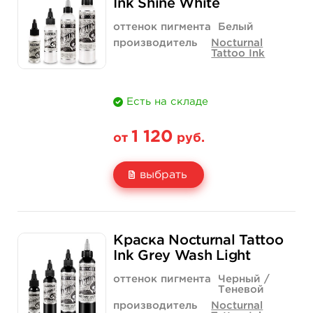
Ink Shine White
Количество
купить
купить
оттенок пигмента
Белый
производитель
Nocturnal
Tattoo Ink
Есть на складе
1 120
от
руб.
выбрать
Свойство
1 унция - 30 мл
2 унции - 60 мл
Краска Nocturnal Tattoo
Цена
1 120 руб.
1 960 руб.
Ink Grey Wash Light
Количество
купить
купить
оттенок пигмента
Черный /
Теневой
производитель
Nocturnal