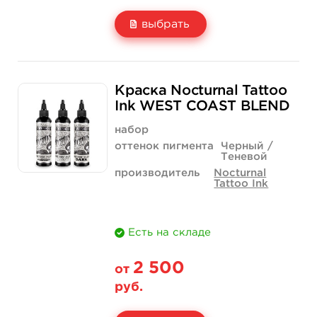
выбрать
Свойство
1 унция - 30 мл
2 унции - 60 мл
Краска Nocturnal Tattoo
Цена
1 120 руб.
1 960 руб.
Ink WEST COAST BLEND
Количество
купить
купить
набор
оттенок пигмента
Черный /
Теневой
производитель
Nocturnal
Tattoo Ink
Есть на складе
2 500
от
руб.