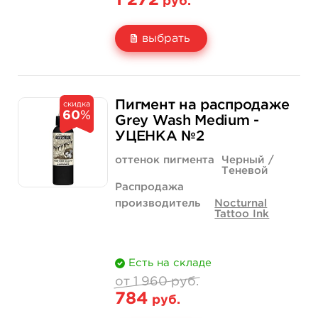
1 272
руб.
выбрать
Свойство
4 унции - 120 мл
3 180 руб.
Пигмент на распродаже
скидка
60
%
Цена
1 272 руб.
Grey Wash Medium -
УЦЕНКА №2
Количество
купить
оттенок пигмента
Черный /
Теневой
Распродажа
производитель
Nocturnal
Tattoo Ink
Есть на складе
от 1 960 руб.
784
руб.