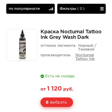
по популярности
Фильтры
(
0
)
по популярности
сначала дешевые
Краска Nocturnal Tattoo
Ink Grey Wash Dark
оттенок пигмента
Черный /
Теневой
производитель
Nocturnal
Tattoo Ink
Есть на складе
1 120
от
руб.
выбрать