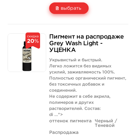
выбрать
Свойство
2 унции - 60 мл
4 унции - 120 мл
1 960 руб.
3 180 руб.
Пигмент на распродаже
скидка
20
%
Цена
784 руб.
1 272 руб.
Grey Wash Light -
УЦЕНКА
Количество
купить
купить
Укрывистый и быстрый.
Легко ложится без видимых
усилий, заживляемость 100%.
Полностью органический пигмент,
без токсичных добавок и
соединений.
Не содержит в себе акрила,
полимеров и других
растворителей. Состав:
di ...">
оттенок пигмента
Черный /
Теневой
Распродажа