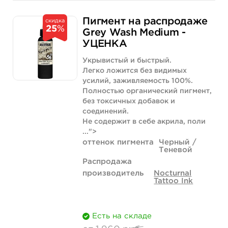
Свойство
1 унция - 30 мл
2 унции - 60 мл
Пигмент на распродаже
скидка
25
%
Цена
4 800 руб.
11 780 руб.
Grey Wash Medium -
УЦЕНКА
Количество
купить
купить
Укрывистый и быстрый.
Легко ложится без видимых
усилий, заживляемость 100%.
Полностью органический пигмент,
без токсичных добавок и
соединений.
Не содержит в себе акрила, поли
...">
оттенок пигмента
Черный /
Теневой
Распродажа
производитель
Nocturnal
Tattoo Ink
Есть на складе