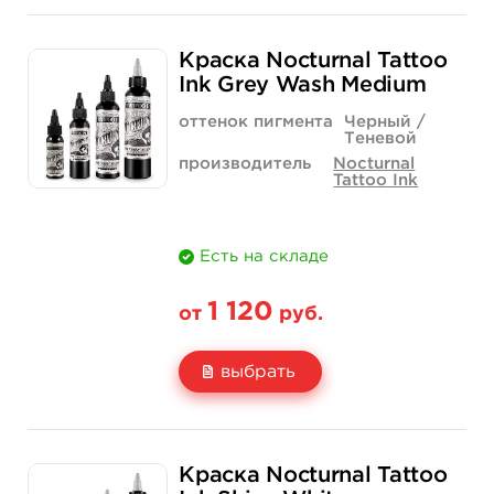
Свойство
1 унция - 30 мл
2 унции - 60 мл
Краска Nocturnal Tattoo
Цена
1 120 руб.
1 960 руб.
Ink Grey Wash Medium
Количество
нет на складе
купить
оттенок пигмента
Черный /
Теневой
производитель
Nocturnal
Tattoo Ink
Есть на складе
1 120
от
руб.
выбрать
Свойство
1 унция - 30 мл
2 унции - 60 мл
Краска Nocturnal Tattoo
Цена
1 120 руб.
1 960 руб.