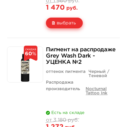
от 1 960 руб.
1 470
руб.
выбрать
Свойство
2 унции - 60 мл
4 унции - 120 мл
1 960 руб.
3 180 руб.
Пигмент на распродаже
скидка
60
%
Цена
1 470 руб.
2 385 руб.
Grey Wash Dark -
УЦЕНКА №2
Количество
нет на складе
купить
оттенок пигмента
Черный /
Теневой
Распродажа
производитель
Nocturnal
Tattoo Ink
Есть на складе
от 3 180 руб.