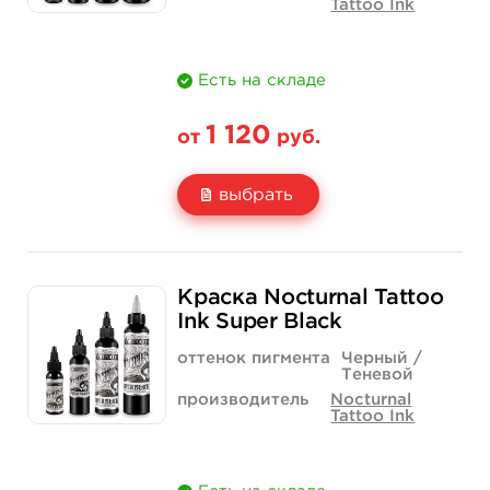
Tattoo Ink
Есть на складе
1 120
от
руб.
выбрать
Свойство
1 унция - 30 мл
2 унции - 60 мл
Краска Nocturnal Tattoo
Цена
1 120 руб.
1 960 руб.
Ink Super Black
Количество
купить
купить
оттенок пигмента
Черный /
Теневой
производитель
Nocturnal
Tattoo Ink