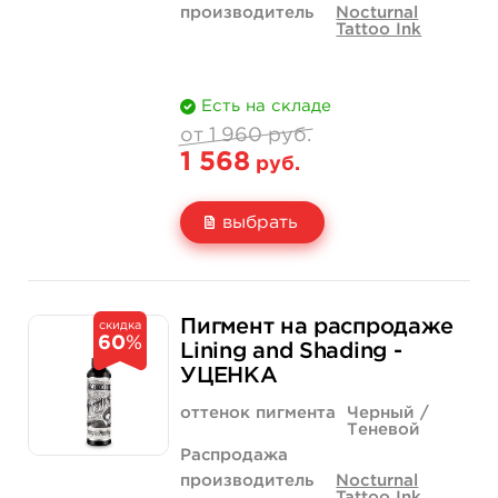
производитель
Nocturnal
Tattoo Ink
Есть на складе
от 1 960 руб.
1 568
руб.
выбрать
Свойство
2 унции - 60 мл
4 унции - 120 мл
1 960 руб.
3 180 руб.
Пигмент на распродаже
скидка
60
%
Цена
1 568 руб.
2 544 руб.
Lining and Shading -
УЦЕНКА
Количество
нет на складе
купить
оттенок пигмента
Черный /
Теневой
Распродажа
производитель
Nocturnal
Tattoo Ink