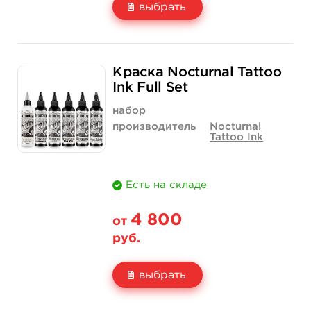
выбрать
Свойство
1 унция - 30 мл
2 унции - 60 мл
Краска Nocturnal Tattoo
Цена
2 500 руб.
5 890 руб.
Ink Full Set
Количество
купить
купить
набор
производитель
Nocturnal
Tattoo Ink
Есть на складе
4 800
от
руб.
выбрать