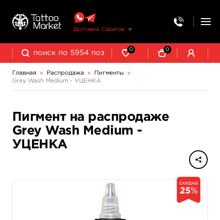
Доставка: Саратов
0
0
Главная
»
Распродажа
»
Пигменты
»
Grey Wash Medium - УЦЕНКА
Пигмент на распродаже
Grey Wash Medium -
УЦЕНКА
скидка
25
%