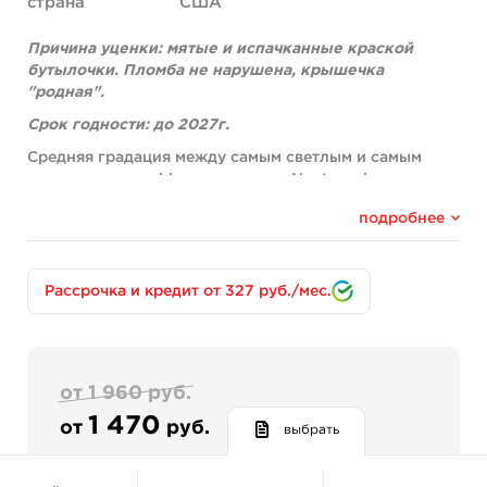
страна
США
Причина уценки: мятые и испачканные краской
бутылочки. Пломба не нарушена, крышечка
"родная".
Срок годности: до 2027г.
Средняя градация между самым светлым и самым
темным grey wash'ом из палитры Nocturnal.
Укрывистый и быстрый.
подробнее
Легко ложится без видимых усилий, заживляемость
100%.
Полностью органический пигмент, без токсичных
добавок и соединений.
Рассрочка и кредит от 327 руб./мес.
Не содержит в себе акрила, полимеров и других
растворителей.
Состав:
от 1 960 руб.
distillited water, non-toxic pigment
1 470
от
руб.
выбрать