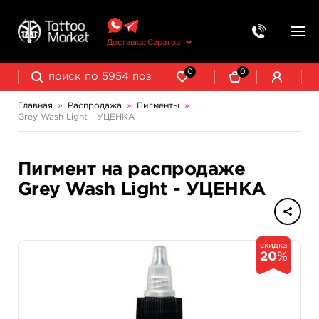
Доставка: Саратов
0
0
Главная
»
Распродажа
»
Пигменты
»
Grey Wash Light - УЦЕНКА
Пигмент на распродаже
Grey Wash Light - УЦЕНКА
скидка
20
%