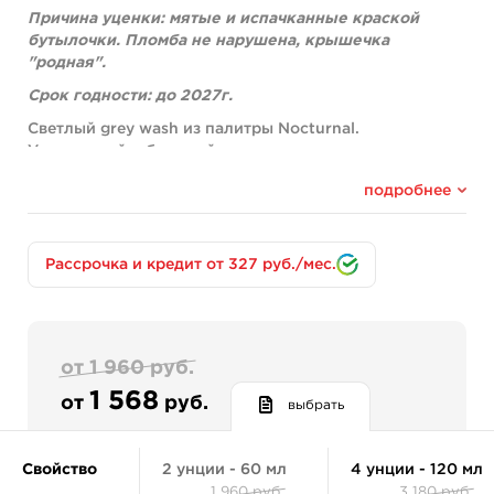
Причина уценки: мятые и испачканные краской
бутылочки. Пломба не нарушена, крышечка
"родная".
Срок годности: до 2027г.
Светлый grey wash из палитры Nocturnal.
Укрывистый и быстрый.
Легко ложится без видимых усилий, заживляемость
подробнее
100%.
Полностью органический пигмент, без токсичных
добавок и соединений.
Не содержит в себе акрила, полимеров и других
Рассрочка и кредит от 327 руб./мес.
растворителей.
Состав:
distillited water, non-toxic pigment
от 1 960 руб.
1 568
от
руб.
выбрать
Свойство
2 унции - 60 мл
4 унции - 120 мл
1 960 руб.
3 180 руб.