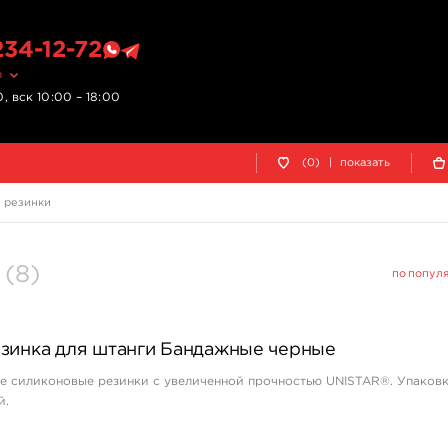
234-12-72
в
, вск 10:00 – 18:00
(0)
|
показать
 резинки
(
8
)
по попул
зинка для штанги Бандажные черные
е силиконовые резинки с увеличенной прочностью UNISTAR®. Упаковк
й.