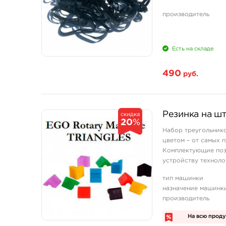
производитель
Есть на складе
490
руб.
Резинка на шт
скидка
20
%
Набор треугольнико
цветом – от самых 
Комплектующие поз
устройству технол
тип машинки
назначение машинк
производитель
На всю прод