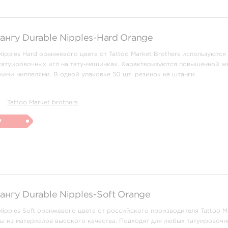
ангу Durable Nipples-Hard Orange
ipples Hard оранжевого цвета от Tattoo Market Brothers используются
татуировочных игл на тату-машинках. Характеризуются повышенной ж
кими ниппелями. В одной упаковке 50 шт. резинок на штанги.
Tattoo Market brothers
и
ангу Durable Nipples-Soft Orange
Nipples Soft оранжевого цвета от российского производителя Tattoo M
ны из материалов высокого качества. Подходят для любых татуировочн