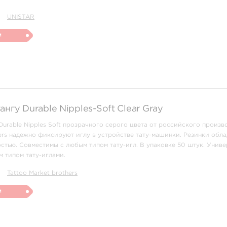
UNISTAR
и
ангу Durable Nipples-Soft Clear Gray
Durable Nipples Soft прозрачного серого цвета от российского произв
hers надежно фиксируют иглу в устройстве тату-машинки. Резинки обл
тью. Совместимы с любым типом тату-игл. В упаковке 50 штук. Униве
 типом тату-иглами.
Tattoo Market brothers
и