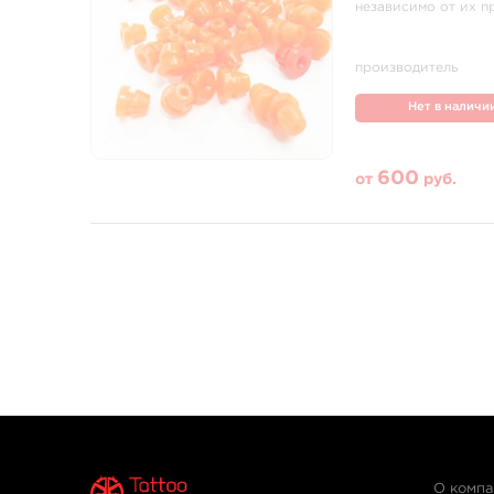
независимо от их п
производитель
Нет в наличи
600
от
руб.
О комп