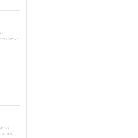
 для
есткостью
arket
ых игл,