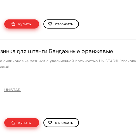
купить
отложить
зинка для штанги Бандажные оранжевые
е силиконовые резинки с увеличенной прочностью UNISTAR®. Упаковк
жевый.
UNISTAR
купить
отложить