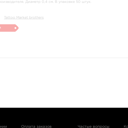
роизводителя. Диаметр 0,4 см. В упаковке 50 штук.
Tattoo Market brothers
и
ании
Оплата заказов
Частые вопросы
К