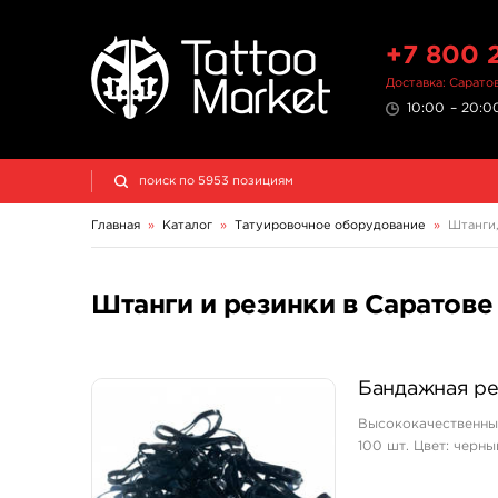
+7 800 
Доставка: Сарато
10:00 – 20:00
Главная
»
Каталог
»
Татуировочное оборудование
»
Штанги,
Штанги и резинки в Саратове
Бандажная ре
Высококачественны
100 шт. Цвет: черны