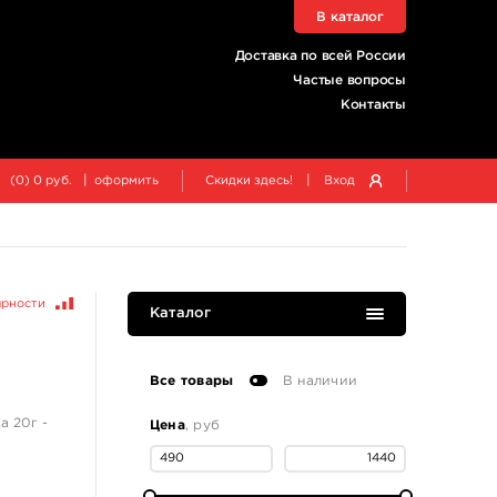
В каталог
Доставка по всей России
Частые вопросы
Контакты
|
|
(
0
)
0
руб.
оформить
Скидки здесь!
Вход
ярности
Каталог
Все товары
В наличии
а 20г -
Цена
, руб