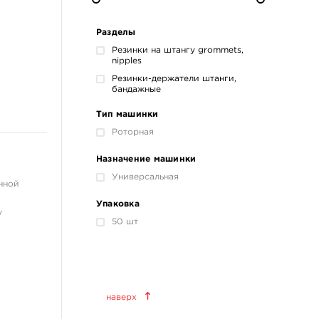
Разделы
Резинки на штангу grommets,
nipples
Резинки-держатели штанги,
бандажные
Тип машинки
Роторная
Назначение машинки
Универсальная
нной
Упаковка
у
50 шт
Краски татуировочные
наверх
World Famous Tattoo Ink