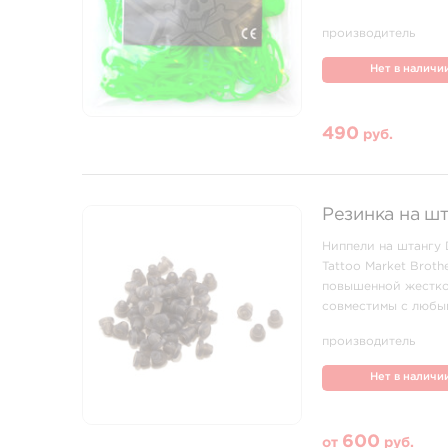
производитель
Нет в наличи
490
руб.
Резинка на шт
Ниппели на штангу 
Tattoo Market Brot
повышенной жесткос
совместимы с любым
производитель
Нет в наличи
600
от
руб.