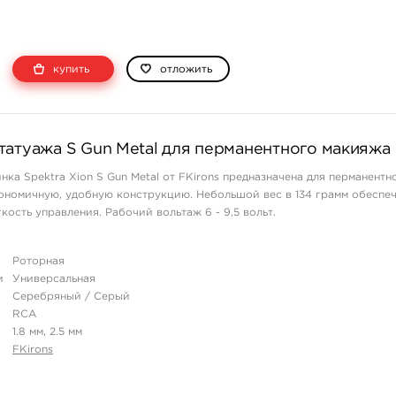
купить
отложить
татуажа S Gun Metal для перманентного макияжа
нка Spektra Xion S Gun Metal от FKirons предназначена для перманентн
ономичную, удобную конструкцию. Небольшой вес в 134 грамм обеспе
кость управления. Рабочий вольтаж 6 - 9,5 вольт.
Роторная
и
Универсальная
Серебряный / Серый
RCA
1.8 мм, 2.5 мм
FKirons