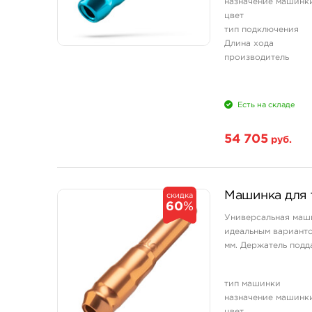
назначение машинк
цвет
тип подключения
Длина хода
производитель
Есть на складе
54 705
руб.
Машинка для 
скидка
60
%
Универсальная маши
идеальным варианто
мм. Держатель подд
тип машинки
назначение машинк
цвет