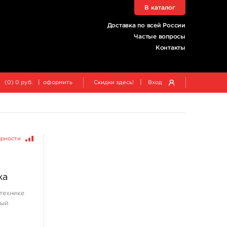
В каталог
Доставка по всей России
Частые вопросы
Контакты
|
|
(
0
)
0
руб.
оформить
Скидки здесь!
Вход
ярности
жа
 технике
ный