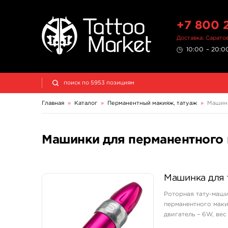
+7 800 
Доставка: Сарато
10:00 – 20:00
Главная
»
Каталог
»
Перманентный макияж, татуаж
»
Машинк
Машинки для перманентного 
Машинка для 
Роторная тату-маши
перманентного мак
двигатель – 6W, вес