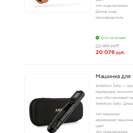
тип подключения
Длина хода
производитель
Есть на складе
50 190 руб.
20 076
руб.
Машинка для т
Ambition Sally — п
передовые технолог
она обеспечивает 
Ambition Sally: Дли
Эргономичный и тон
тип машинки
назначение машинк
цвет
тип подключения