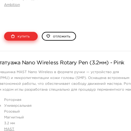
Ambition
купить
отложить
атуажа Nano Wireless Rotary Pen (3.2мм) - Pink
машинка MAST Nano Wireless в формате ручки — устройство для
(PMU) и микропигментации кожи головы (SMP). Оснащена встроенным
автономной работы, что обеспечивает свободу движений мастера. Рот
 ходом иглы разработана специально для процедур перманентного ма
Роторная
из высококачественного ...
и
Универсальная
Розовый
Магнитный
3.2 мм
MAST