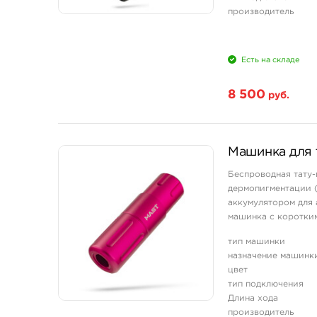
производитель
Есть на складе
8 500
руб.
Машинка для т
Беспроводная тату-
дермопигментации 
аккумулятором для 
машинка с коротким
трихопигментации.
тип машинки
Корпус изготовлен 
назначение машинк
цвет
тип подключения
Длина хода
производитель