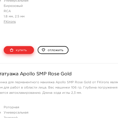
и
Универсальная
Бирюзовый
RCA
1.8 мм, 2.5 мм
FKirons
купить
отложить
татуажа Apollo SMP Rose Gold
нка для перманентного макияжа Apollo SMP Rose Gold от FKirons явля
м для работ в области лица. Вес машинки 106 гр. Глубина погружения
ается автоклавированию. Длина хода иглы 2,3 мм.
Роторная
и
Универсальная
Золотой