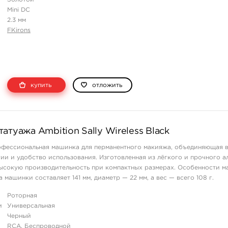
Mini DC
2.3 мм
FKirons
купить
отложить
атуажа Ambition Sally Wireless Black
рофессиональная машинка для перманентного макияжа, объединяющая в
ии и удобство использования. Изготовленная из лёгкого и прочного а
высокую производительность при компактных размерах. Особенности 
на машинки составляет 141 мм, диаметр — 22 мм, а вес — всего 108 г.
кий корпус обеспечи ...
Роторная
и
Универсальная
Черный
RCA, Беспроводной