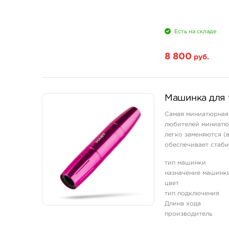
Есть на складе
8 800
руб.
Машинка для т
Самая миниатюрная
любителей миниатюр
легко заменяются (
обеспечивает стаби
рама выпол ...
тип машинки
назначение машинк
цвет
тип подключения
Длина хода
производитель