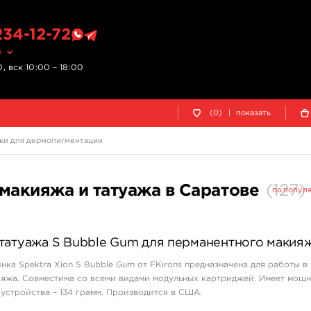
234-12-72
в
, вск 10:00 – 18:00
(0)
|
показать
и для дермопигментации
макияжа и татуажа в Саратове
(
127
)
по попул
татуажа S Bubble Gum для перманентного макия
нка Spektra Xion S Bubble Gum от FKirons предназначена для работы в
ияжа. Совместима со всеми видами модульных картриджей. Имеет мощ
 устройства – 134 грамм. Производится в США.