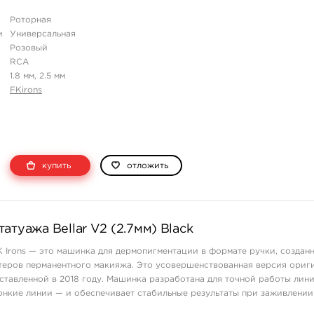
Роторная
и
Универсальная
Розовый
RCA
1.8 мм, 2.5 мм
FKirons
купить
отложить
атуажа Bellar V2 (2.7мм) Black
FK Irons — это машинка для дермопигментации в формате ручки, создан
теров перманентного макияжа. Это усовершенствованная версия ориг
едставленной в 2018 году. Машинка разработана для точной работы лин
тонкие линии — и обеспечивает стабильные результаты при заживлении
ботает от внешнего ...