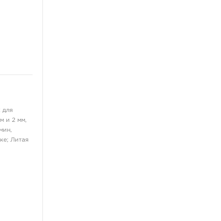
 для
 и 2 мм,
мин,
ке; Литая