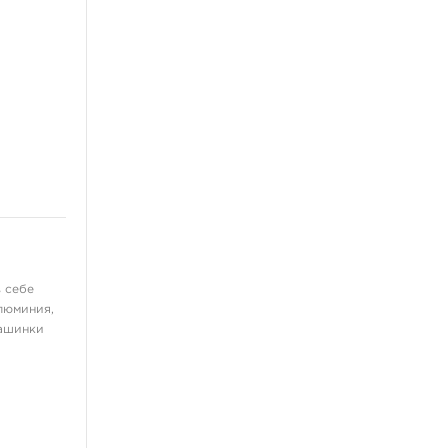
 себе
люминия,
машинки