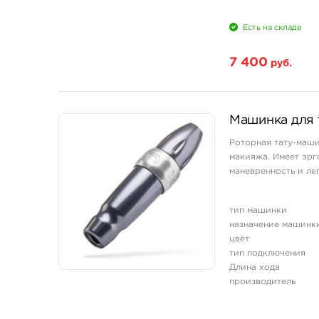
Есть на складе
7 400
руб.
Машинка для 
Роторная тату-маши
макияжа. Имеет эрг
маневренность и лег
тип машинки
назначение машинк
цвет
тип подключения
Длина хода
производитель