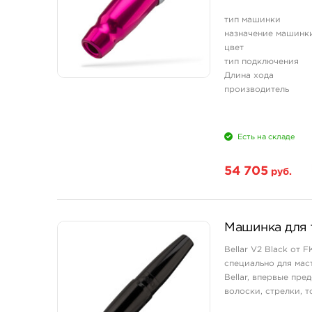
тип машинки
назначение машинк
цвет
тип подключения
Длина хода
производитель
Есть на складе
54 705
руб.
Машинка для т
Bellar V2 Black от 
специально для мас
Bellar, впервые пр
волоски, стрелки, 
Проводная модель ра