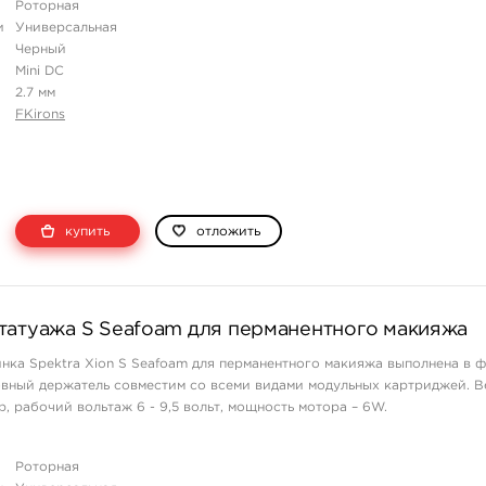
Роторная
и
Универсальная
Черный
Mini DC
2.7 мм
FKirons
купить
отложить
татуажа S Seafoam для перманентного макияжа
нка Spektra Xion S Seafoam для перманентного макияжа выполнена в 
вный держатель совместим со всеми видами модульных картриджей. В
р, рабочий вольтаж 6 - 9,5 вольт, мощность мотора – 6W.
Роторная