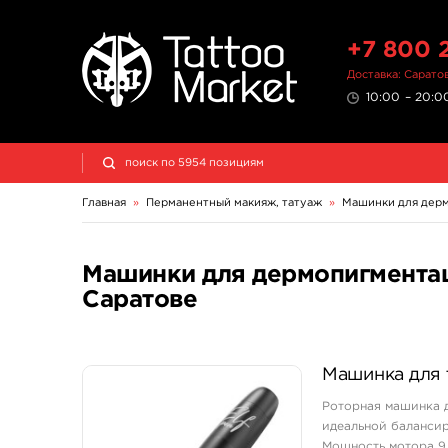
+7 800 
Доставка: Сарато
10:00 – 20:00
Главная
»
Перманентный макияж, татуаж
»
Машинки для дер
Машинки для дермопигментаци
Саратове
Машинка для т
Роторная машинка дл
идеальной балансиро
Мощность мотора 9 