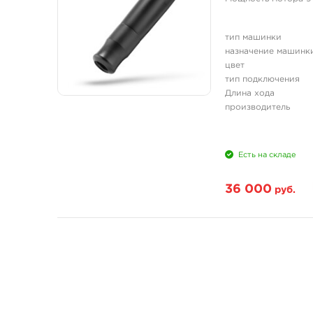
тип машинки
назначение машинк
цвет
тип подключения
Длина хода
производитель
Есть на складе
36 000
руб.