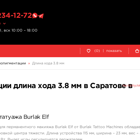
234-12-72
в
, вск 10:00 – 18:00
(0)
|
показать
мопигментации
»
Длина хода 3.8 мм
и длина хода 3.8 мм в Саратове в
по попул
атуажа Burlak Elf
я перманентного макияжа Burlak Elf от Burlak Tattoo Machines облада
вкой центра тяжести. Длина устройства 115 мм, ширина – 23 мм, вес – 
Вт. Вылет иглы регулируется держателем.