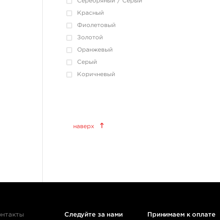
Серебряный / Серый
Красный
Фиолетовый
Золотой
Оранжевый
Серый
Коричневый
Краски татуировочные
наверх
World Famous Tattoo Ink
KWADRON INX
Allegory Ink
Xtreme Ink
KOKKAI Sumi
ещё 11
онтакты
Следуйте за нами
Принимаем к оплате
Татуировочное