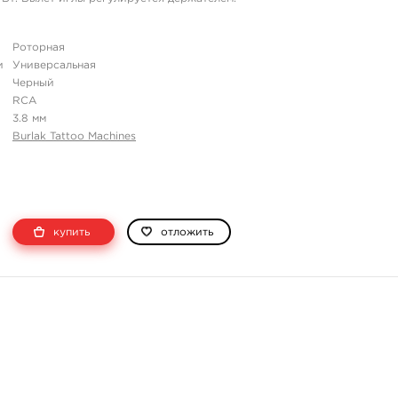
Роторная
и
Универсальная
Черный
RCA
3.8 мм
Burlak Tattoo Machines
купить
отложить