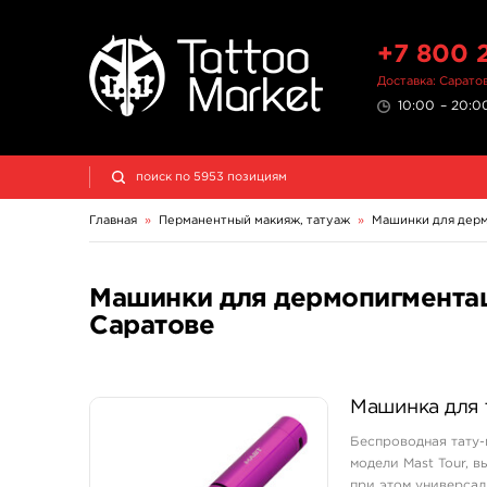
+7 800 
Доставка: Сарато
10:00 – 20:00
Главная
»
Перманентный макияж, татуаж
»
Машинки для дер
Машинки для дермопигментац
Саратове
Машинка для т
Беспроводная тату-
модели Mast Tour, 
при этом универсал