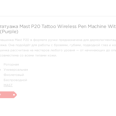
атуажа Mast P20 Tattoo Wireless Pen Machine Wit
(Purple)
машинка Mast P20 в формате ручки предназначена для дермопигмента
яжа. Она подойдёт для работы с бровями, губами, подводкой глаз и к
шинка рассчитана на мастеров любого уровня — от начинающих до оп
совместима со всеми типами кожи.
омичная конструкция разработана с учётом женской руки, чт ...
Роторная
и
Универсальная
Фиолетовый
Беспроводной
MAST
и