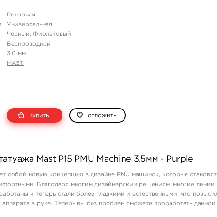
..
Роторная
и
Универсальная
Черный, Фиолетовый
Беспроводной
3.0 мм
MAST
купить
отложить
атуажа Mast P15 PMU Machine 3.5мм - Purple
яет собой новую концепцию в дизайне PMU машинок, которые становя
мфортными. Благодаря многим дизайнерским решениям, многие линии 
аботаны и теперь стали более гладкими и естественными, что повыси
аппарата в руке. Теперь вы без проблем сможете проработать данно
рерыва. Сердце машинки ...