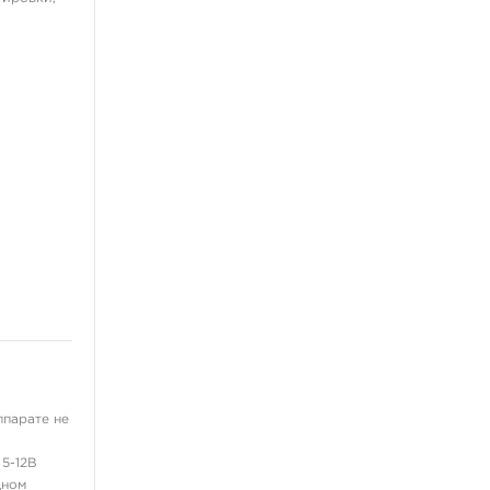
ппарате не
 5-12В
дном