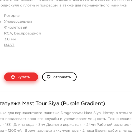
 олд-скулл с плотным покрасом, а также для перманентного макияжа.
игателем Custom Mast C ...
Роторная
и
Универсальная
Фиолетовый
RCA, Беспроводной
3.0 мм
MAST
купить
отложить
атуажа Mast Tour Siya (Purple Gradient)
ка для перманентного макияжа Dragonhawk Mast Siya. Мотор в этом а
что продлевает срок его службы и увеличивает мощность. Технические
 - 133г Длина хода - 3мм Диаметр держателя - 24мм Рабочий вольтаж -
ра - 1200мАч Время зарядки аккумулятора - 2 часа Время работы на о