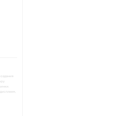
создания
ору
шинки.
дисплеем,