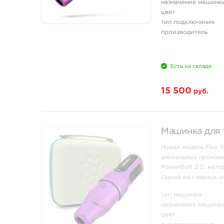
назначение машинк
цвет
тип подключения
производитель
Есть на складе
15 500
руб.
Машинка для т
Новая модель Flux 
уникальных произв
PowerBolt 2.0, кот
Одной из главных о
которое дает полный
тип машинки
назначение машинк
цвет