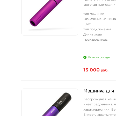
включая нью-скул и
Модель оснащена дв
тип машинки
назначение машинк
цвет
тип подключения
Длина хода
производитель
Есть на складе
13 000
руб.
Машинка для т
Беспроводная машин
имеет сердечника, 
характеристики: Вес
Емкость аккумулято