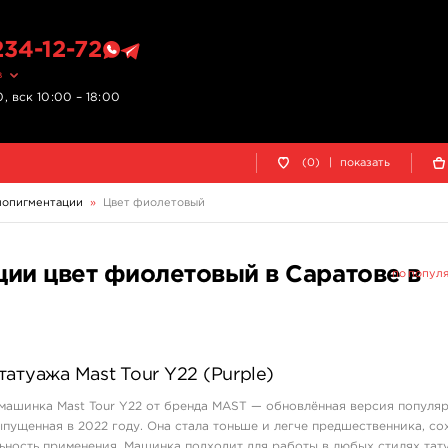
234-12-72
в
, вск 10:00 – 18:00
(0)
|
показать
мопигментации
»
Цвет фиолетовый
ии цвет фиолетовый в Саратове в
по попул
атуажа Mast Tour Y22 (Purple)
машинка Mast Tour Y22 от бренда MAST — обновлённая версия популя
выпущенная в 2022 году. Она стала тоньше и легче предшественника, со
ьность применения. Машинка подходит для работы в любых стилях тат