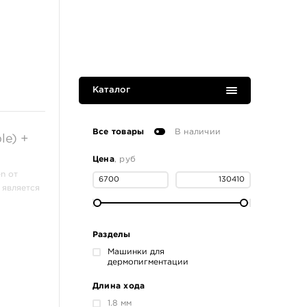
Каталог
Все товары
В наличии
le) +
Цена
, руб
n от
 является
Разделы
Машинки для
дермопигментации
Длина хода
1.8 мм