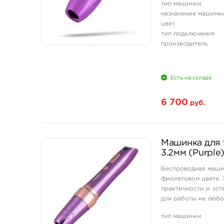
тип машинки
назначение машинк
цвет
тип подключения
производитель
Есть на складе
6 700
руб.
Машинка для т
3.2мм (Purple
Беспроводная машин
фиолетовом цвете. 
практичности и эсте
для работы на любо
татуировок. Мощный
тип машинки