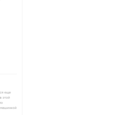
тся еще
в этой
ло
й машинкой