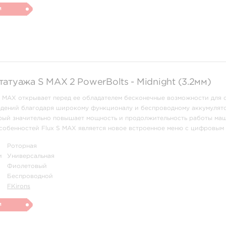
и
атуажа S MAX 2 PowerBolts - Midnight (3.2мм)
S MAX открывает перед ее обладателем бесконечные возможности для 
едений благодаря широкому функционалу и беспроводному аккумулят
орый значительно повышает мощность и продолжительность работы ма
собенностей Flux S MAX является новое встроенное меню с цифровым 
 контроль над всеми ф ...
Роторная
и
Универсальная
Фиолетовый
Беспроводной
FKirons
и