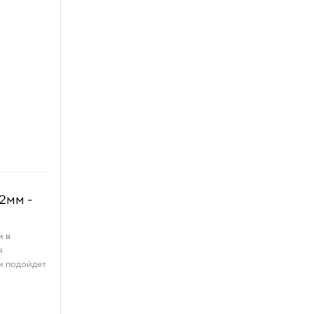
2мм -
м в
я
мм подойдет