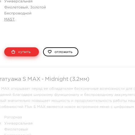
и
Универсальная
Фиолетовый, Золотой
Беспроводной
MAST
купить
отложить
атуажа S MAX - Midnight (3.2мм)
S MAX открывает перед ее обладателем бесконечные возможности для 
едений благодаря широкому функционалу и беспроводному аккумулят
орый значительно повышает мощность и продолжительность работы ма
собенностей Flux S MAX является новое встроенное меню с цифровым 
 контроль над всеми ф ...
Роторная
и
Универсальная
Фиолетовый