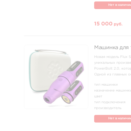
Нет в наличи
15 000
руб.
Машинка для т
Новая модель Flux 
уникальных произв
PowerBolt 2.0, кот
Одной из главных о
которое дает полный
тип машинки
назначение машинк
цвет
тип подключения
производитель
Нет в наличи