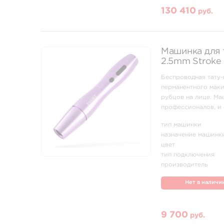
130 410
руб.
Машинка для т
2.5mm Stroke 
Беспроводная тату-
перманентного маки
рубцов на лице. Ма
профессионалов, и 
Компактная и эргон
тип машинки
назначение машинк
цвет
тип подключения
производитель
Нет в наличи
9 700
руб.