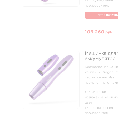
тип подключения
производитель
Нет в наличи
106 260
руб.
Машинка для т
аккумулятор
Беспроводная машин
компании DragonHaw
частью серии Mast, 
перманентного маки
Эта машинка идеальн
тип машинки
назначение машинк
цвет
тип подключения
производитель