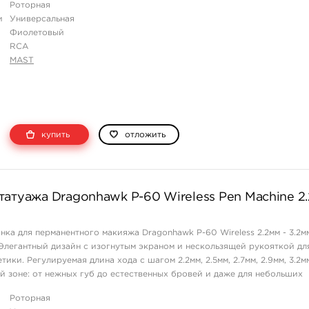
Роторная
и
Универсальная
Фиолетовый
RCA
MAST
купить
отложить
атуажа Dragonhawk P-60 Wireless Pen Machine 2.
)
ка для перманентного макияжа Dragonhawk P-60 Wireless 2.2мм - 3.2м
Элегантный дизайн с изогнутым экраном и нескользящей рукояткой дл
тики. Регулируемая длина хода с шагом 2.2мм, 2.5мм, 2.7мм, 2.9мм, 3.2
й зоне: от нежных губ до естественных бровей и даже для небольших
, но бесшумный двигат ...
Роторная