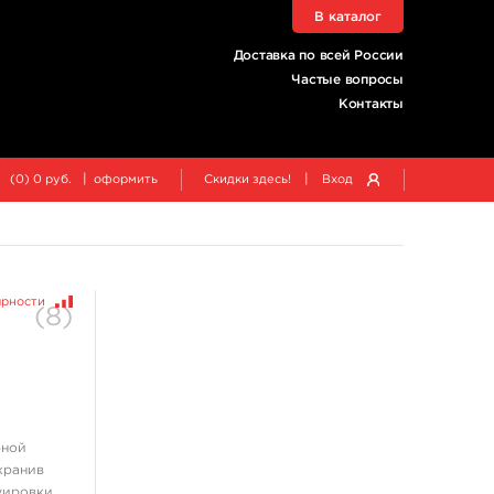
В каталог
Доставка по всей России
Частые вопросы
Контакты
|
|
(
0
)
0
руб.
оформить
Скидки здесь!
Вход
ярности
(
8
)
рной
хранив
уировки,