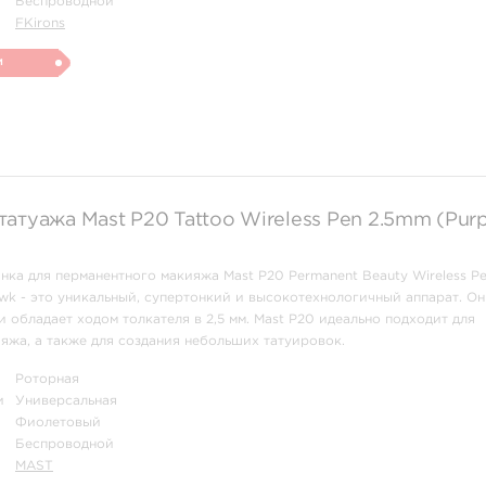
Беспроводной
FKirons
и
атуажа Mast P20 Tattoo Wireless Pen 2.5mm (Purp
ка для перманентного макияжа Mast P20 Permanent Beauty Wireless Pe
k - это уникальный, супертонкий и высокотехнологичный аппарат. Он
и обладает ходом толкателя в 2,5 мм. Mast P20 идеально подходит для
яжа, а также для создания небольших татуировок.
а для подводки глаз, растушевки теней, мик ...
Роторная
и
Универсальная
Фиолетовый
Беспроводной
MAST