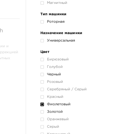
Магнитный
Тип машинки
Роторная
h
Назначение машинки
Универсальная
ции и
Цвет
оррекцией
ытных
Бирюзовый
Голубой
Черный
Розовый
Серебряный / Серый
Красный
Фиолетовый
Золотой
Оранжевый
Серый