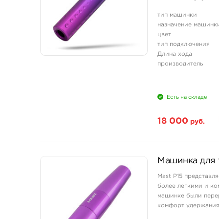
заряде - до 6 часов .
тип машинки
назначение машинк
цвет
тип подключения
Длина хода
производитель
Есть на складе
18 000
руб.
Машинка для т
Mast P15 представл
более легкими и ко
машинке были перер
комфорт удержания 
много часов без пе