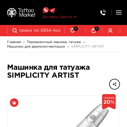
Доставка: Саратов
0
0
Главная
»
Перманентный макияж, татуаж
»
Машинки для дермопигментации
»
SIMPLICITY ARTIST
Выведение и осветление татуажа
Машинка для татуажа
SIMPLICITY ARTIST
скидка
20
%