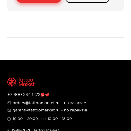
машиной на рынке с наименьшей вибрацией.
Используется только со специализированными
сверхточными запатентованными картриджами с
силиконовой мембраной от производителя
машинки!!!
Комплектация:
- машинка Simplicity Artist
- подставка для машинки
- сетевой адаптер
- инструкция
- гарантийный талон
+7 800 234 1272
orders@tattoomarket.ru
– по заказам
garant@tattoomarket.ru
– по гарантии
10:00 – 20:00, вск 10:00 – 18:00
© 1999-2026,
Tattoo Market