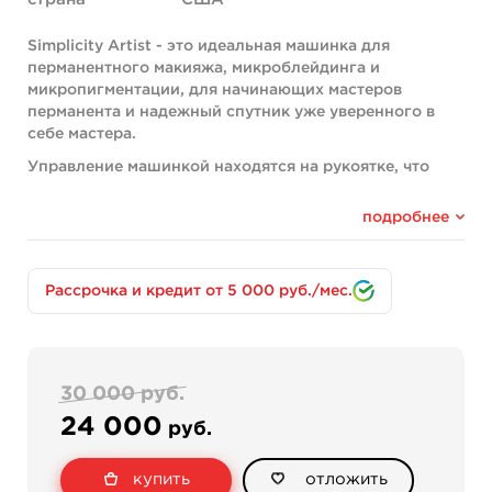
Simplicity Artist - это идеальная машинка для
перманентного макияжа, микроблейдинга и
микропигментации, для начинающих мастеров
перманента и надежный спутник уже уверенного в
себе мастера.
Управление машинкой находятся на рукоятке, что
делает ее очень мобильной и удобной в
использовании.
подробнее
Ножная педаль для работы вам не понадобится.
Тип подключения:
Micro Jack 2.5 мм.
Рассрочка и кредит от 5 000 руб./мес.
Аппарат собран в Корее на базе немецкого мотора и
обладает всеми необходимыми сертификатами
зарубежного образца.
Simplicity Master - это современная, новая машинка,
30 000 руб.
которая по своим характеристикам не отличается от
24 000
руб.
более дорогих машин на рынке.
Оснащена мощным немецким двигателем и благодаря
купить
отложить
корейскому перфекционизму является самой тихой