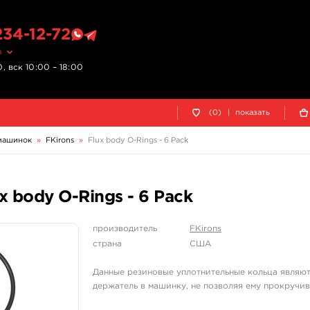
234-12-72
в
, вск 10:00 – 18:00
(0)
|
показать
 машинок
»
FKirons
»
Flux body O-Rings - 6 Pack
x body O-Rings - 6 Pack
производитель
FKirons
страна
США
Данные резиновые уплотнительные кольца являют
держатель в машинку, не позволяя ему прокручи