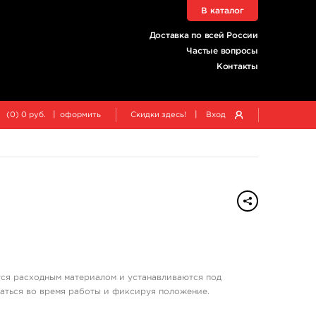
В каталог
Доставка по всей России
Частые вопросы
Контакты
|
|
(
0
)
0
руб.
оформить
Скидки здесь!
Вход
ся расходным материалом и устанавливаются под
ваться во время работы и фиксируя положение.