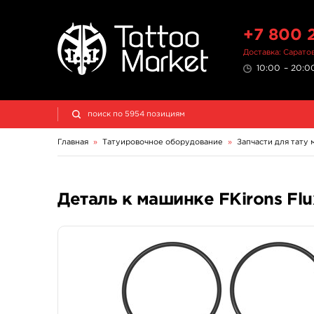
+7 800 
Доставка: Сарато
10:00 – 20:00
Главная
»
Татуировочное оборудование
»
Запчасти для тату
Деталь к машинке FKirons Flu