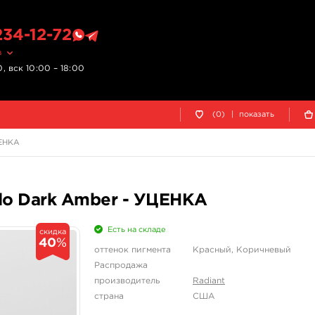
234-12-72
в
, вск 10:00 – 18:00
(0)
|
показать
ЦЕНКА
lo Dark Amber - УЦЕНКА
Есть на складе
скидка
40
%
оттенок пигмента
Красный, Коричневый
Распродажа
производитель
Radiant
страна
США