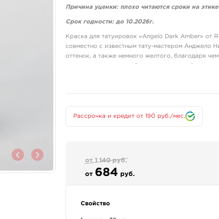
Причина уценки: плохо читаются сроки на этике
Срок годности: до 10.2026г.
Краска для татуировок «Angelo Dark Amber» от Ra
совместно с известным тату-мастером Анджело Н
оттенок, а также немного желтого, благодаря чем
одновременно похожий на цвет кирпичей и оттен
Состав:
Хотя краска была создана совместно с Анджело Н
рецептуры своих красок. В частности, были испо
диспергированные для уплотнения и повышения 
Рассрочка и кредит от 190 руб./мес.
Для разбавления пигментов используется дистилл
и других примесей, которые могут привести к з
100% предотвратить возможное раздражение или 
изопропиловый спирт и глицерин. Глицерин такж
от 1 140 руб.
684
Назначение:
от
руб.
Для татуировок.
Приглушенный янтарно-оранжевый оттенок подхо
Свойство
элементов гардероба. Найдет свое место в осенн