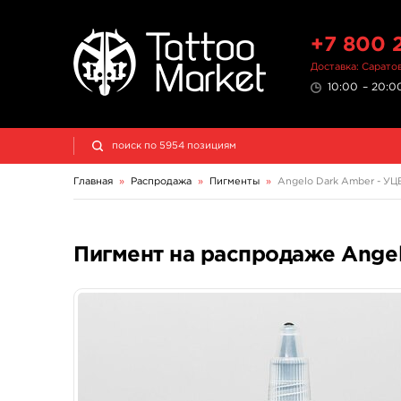
+7 800 
Доставка: Сарато
10:00 – 20:00
Главная
»
Распродажа
»
Пигменты
»
Angelo Dark Amber - У
Пигмент на распродаже Ange