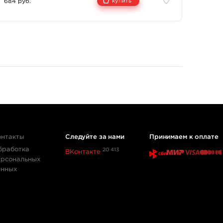
684 руб.
купить
ический контроль.
аживлению кожи.
овки.
бавления.
онтакты
Следуйте за нами
Принимаем к оплате
бработка
20 413
ВКонтакте
ерсональных
анных