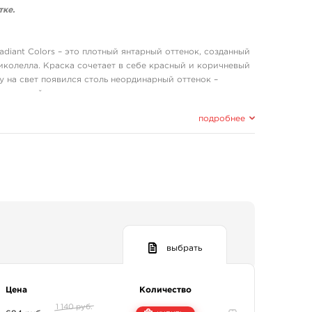
тке.
diant Colors – это плотный янтарный оттенок, созданный
иколелла. Краска сочетает в себе красный и коричневый
у на свет появился столь неординарный оттенок –
ок камней янтаря.
подробнее
иколелла, компания Radiant Colors сохранила стандарты
льзованы качественные пигменты, специально
однородности тона.
ированная вода. Эта жидкость не содержит в себе солей
аражению кожи во время вбивания татуировки. Чтобы на
воспаление, в состав обязательно добавляется
е увлажняет кожу, чтобы она быстрее заживала.
выбрать
дит для изображения драгоценных камней, кирпича и
Цена
Количество
ем пейзаже.
1 140 руб.