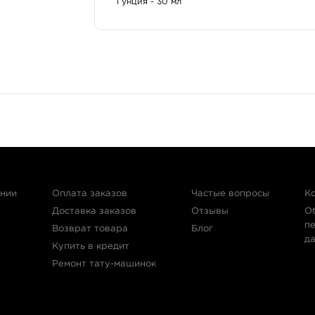
1 унция - 30 мл
Главные достоинства
Стерильный и безопасный продукт.
Краска прошла многократный токсиколог
Состав краски способствует быстрому з
Позволяет создавать долговечные татуир
Идеальная консистенция – не требует раз
Флаконы с герметичными крышками.
Продукт импортируется из США.
ании
Оплата заказов
Частые вопросы
К
Доставка заказов
Отзывы
О
п
Возврат товара
Блог
д
Купить в кредит
Ремонт тату-машинок