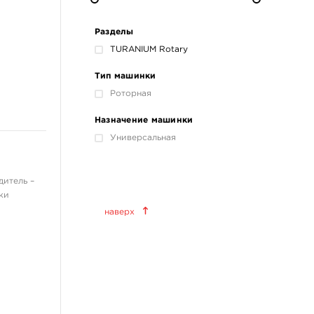
Разделы
TURANIUM Rotary
Тип машинки
Роторная
Назначение машинки
Универсальная
дитель –
Краски татуировочные
ки
наверх
World Famous Tattoo Ink
KWADRON INX
Allegory Ink
Xtreme Ink
KOKKAI Sumi