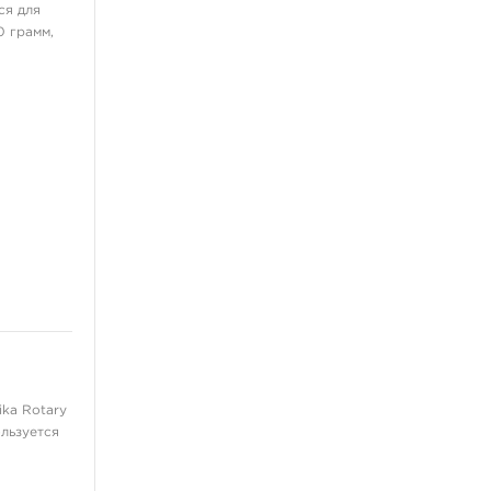
Для языка
ся для
ещё 3
0 грамм,
Флэши, принты, наклейки
Книги, скетч-буки
Выведение татуировок
Сувениры
Распродажа
Пигменты
Разное
Перманент
ka Rotary
льзуется