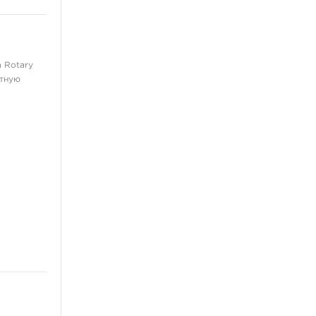
Выведение и осветление
татуажа
ещё 4
Мебель и фурнитура
 Rotary
ртную
Стулья
Холдеры
Рабочие станции
Столы
Освещение
ещё 3
Пирсинг украшения
Для носа
Для пупка
В губу
В бровь