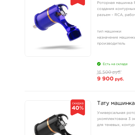
Роторная машинка P
создания контурных
разъем – RCA, рабо
тип машинки
назначение машинк
производитель
Есть на складе
16 500 руб.
9 900
руб.
Тату машинка
скидка
40
%
Универсальная рото
укомплектована 3 э
для теневых, контур