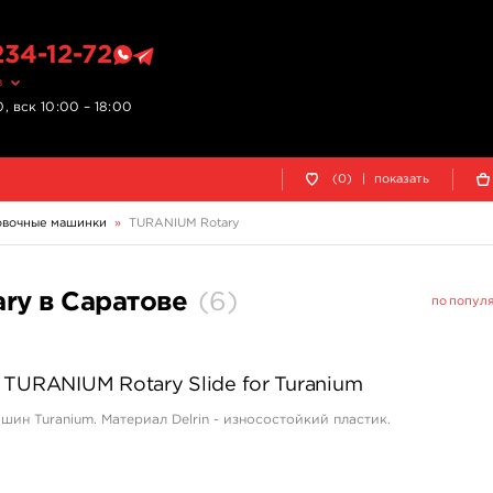
234-12-72
в
, вск 10:00 – 18:00
(0)
|
показать
овочные машинки
»
TURANIUM Rotary
ry в Саратове
(
6
)
по попул
TURANIUM Rotary Slide for Turanium
шин Turanium. Материал Delrin - износостойкий пластик.