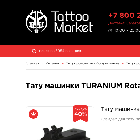
+7 800 
Доставка: Сарато
10:00 – 20:00
Главная
»
Каталог
»
Татуировочное оборудование
»
Татуир
Тату машинки TURANIUM Rota
Тату машинка 
скидка
40
%
Слайдер для тату ма