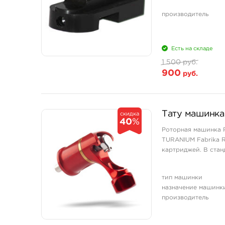
производитель
Есть на складе
1 500 руб.
900
руб.
Тату машинка
скидка
40
%
Роторная машинка P
TURANIUM Fabrika R
картриджей. В стан
тип машинки
назначение машинк
производитель