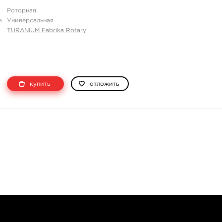
Роторная
и
Универсальная
TURANIUM Fabrika Rotary
купить
отложить