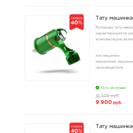
Тату машинка
скидка
40
%
Роторная тату-маши
характеризуется ун
комплектацию включ
тип машинки
назначение машинк
производитель
Есть на складе
16 500 руб.
9 900
руб.
Тату машинка
скидка
40
%