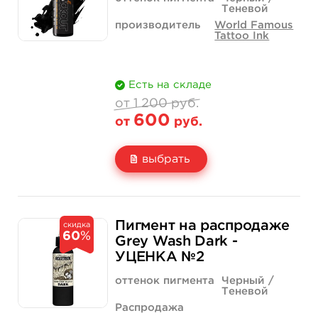
Теневой
производитель
World Famous
Tattoo Ink
Есть на складе
от 1 200 руб.
600
от
руб.
выбрать
Свойство
1 унция - 30 мл
4 унции - 120 мл
1 200 руб.
2 200 руб.
Пигмент на распродаже
скидка
60
%
Цена
600 руб.
1 100 руб.
Grey Wash Dark -
УЦЕНКА №2
Количество
нет на складе
купить
оттенок пигмента
Черный /
Теневой
Распродажа