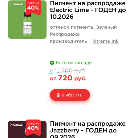
1 200 руб.
Пигмент на распродаже
скидка
40
%
Цена
600 руб.
Electric Lime - ГОДЕН до
10.2026
Количество
купить
оттенок пигмента
Зеленый
Распродажа
производитель
Xtreme Ink
Есть на складе
от 1 200 руб.
720
от
руб.
выбрать
Свойство
1 унция - 30 мл
1 200 руб.
Пигмент на распродаже
скидка
40
%
Цена
720 руб.
Jazzberry - ГОДЕН до
09.2026