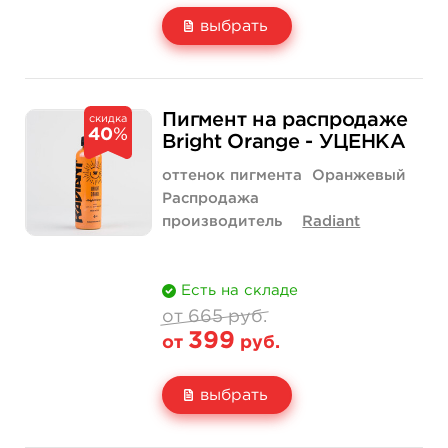
выбрать
Свойство
1/2 унции - 15 мл
600 руб.
Пигмент на распродаже
скидка
40
%
Цена
300 руб.
Bright Orange - УЦЕНКА
Количество
купить
оттенок пигмента
Оранжевый
Распродажа
производитель
Radiant
Есть на складе
от 665 руб.
399
от
руб.
выбрать