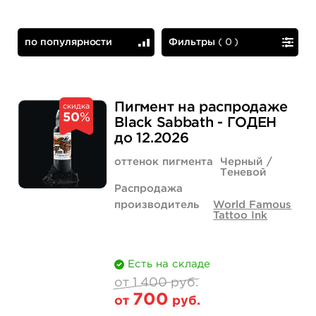
по популярности
Фильтры
(
0
)
по популярности
сначала дешевые
Пигмент на распродаже
скидка
50
%
Black Sabbath - ГОДЕН
до 12.2026
оттенок пигмента
Черный /
Теневой
Распродажа
производитель
World Famous
Tattoo Ink
Есть на складе
от 1 400 руб.
700
от
руб.