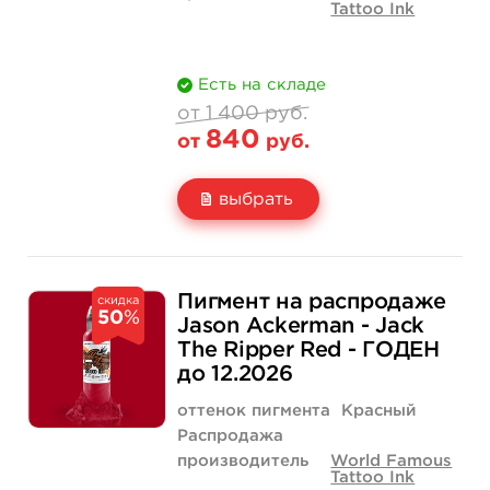
Tattoo Ink
Есть на складе
от 1 400 руб.
840
от
руб.
выбрать
Свойство
1 унция - 30 мл
1 400 руб.
Пигмент на распродаже
скидка
50
%
Цена
840 руб.
Jason Ackerman - Jack
The Ripper Red - ГОДЕН
Количество
купить
до 12.2026
оттенок пигмента
Красный
Распродажа
производитель
World Famous
Tattoo Ink