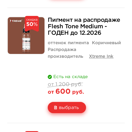
Свойство
1 унция - 30 мл
4 унции - 120 мл
1 200 руб.
3 800 руб.
Пигмент на распродаже
скидка
50
%
Цена
600 руб.
1 900 руб.
Flesh Tone Medium -
ГОДЕН до 12.2026
Количество
нет на складе
купить
оттенок пигмента
Коричневый
Распродажа
производитель
Xtreme Ink
Есть на складе
от 1 200 руб.
600
от
руб.
выбрать
Свойство
1 унция - 30 мл