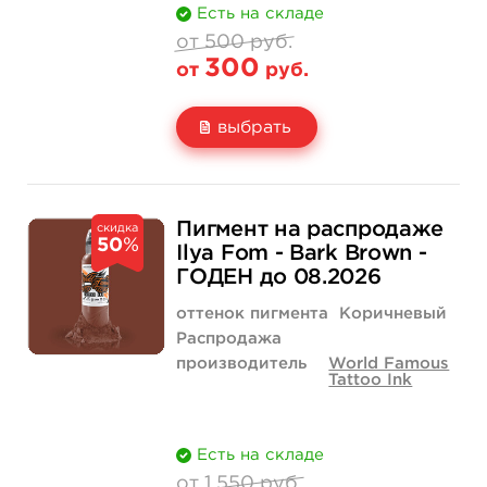
Есть на складе
от 500 руб.
300
от
руб.
выбрать
Свойство
1 унция - 30 мл
4 унции - 120 мл
500 руб.
1 200 руб.
Пигмент на распродаже
скидка
50
%
Цена
300 руб.
720 руб.
Ilya Fom - Bark Brown -
ГОДЕН до 08.2026
Количество
нет на складе
купить
оттенок пигмента
Коричневый
Распродажа
производитель
World Famous
Tattoo Ink
Есть на складе
от 1 550 руб.