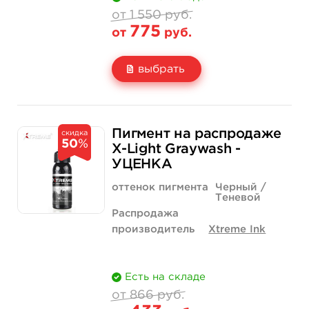
от 1 550 руб.
775
от
руб.
выбрать
Свойство
1 унция - 30 мл
1 550 руб.
Пигмент на распродаже
скидка
50
%
Цена
775 руб.
X-Light Graywash -
УЦЕНКА
Количество
купить
оттенок пигмента
Черный /
Теневой
Распродажа
производитель
Xtreme Ink
Есть на складе
от 866 руб.