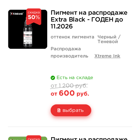
Свойство
1/2 унции - 15 мл
665 руб.
Пигмент на распродаже
скидка
50
%
Цена
399 руб.
Extra Black - ГОДЕН до
11.2026
Количество
купить
оттенок пигмента
Черный /
Теневой
Распродажа
производитель
Xtreme Ink
Есть на складе
от 1 200 руб.
600
от
руб.
выбрать
Свойство
1 унция - 30 мл
1 200 руб.
Пигмент на распродаже
скидка