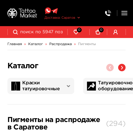
Доставка: Саратов
0
0
Главная
»
Каталог
»
Распродажа
»
Пигменты
Каталог
Краски
Татуировочно
татуировочные
оборудовани
World Famous Tattoo Ink
NE Pigments - светящиеся ультрафиолетовые пигменты
Татуировочные наборы
Картриджи татуировочные
Запчасти для тату машинок
Трансферная бумага и принадлежности
Пигменты на распродаже
(
294
)
в Саратове