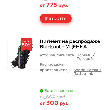
775
от
руб.
выбрать
Свойство
1 унция - 30 мл
1 550 руб.
Пигмент на распродаже
скидка
50
%
Цена
775 руб.
Blackout - УЦЕНКА
Количество
купить
оттенок пигмента
Черный /
Теневой
Распродажа
производитель
World Famous
Tattoo Ink
Есть на складе
от 600 руб.
300
от
руб.