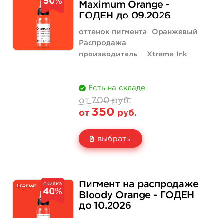
50
%
Цена
350 руб.
600 руб.
Maximum Orange -
ГОДЕН до 09.2026
Количество
купить
купить
оттенок пигмента
Оранжевый
Распродажа
производитель
Xtreme Ink
Есть на складе
от 700 руб.
350
от
руб.
выбрать
Свойство
1/2 унции - 15 мл
1 унция - 30 мл
700 руб.
1 200 руб.
Пигмент на распродаже
скидка
40
%
Цена
350 руб.
600 руб.
Bloody Orange - ГОДЕН
до 10.2026
Количество
нет на складе
купить