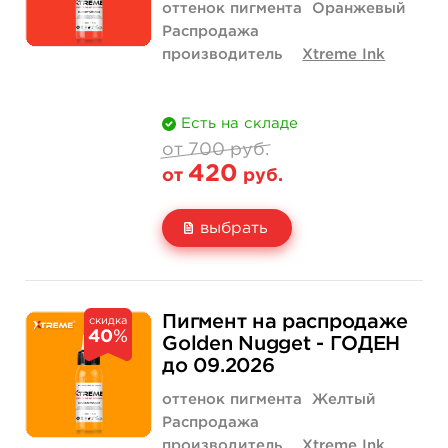
оттенок пигмента
Оранжевый
Распродажа
производитель
Xtreme Ink
Есть на складе
от 700 руб.
420
от
руб.
выбрать
Свойство
1/2 унции - 15 мл
700 руб.
Пигмент на распродаже
скидка
40
%
Цена
420 руб.
Golden Nugget - ГОДЕН
до 09.2026
Количество
купить
оттенок пигмента
Желтый
Распродажа
производитель
Xtreme Ink