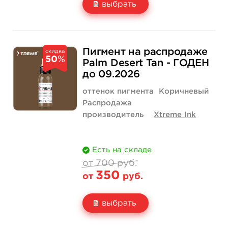
выбрать
Свойство
1 унция - 30 мл
1 550 руб.
Пигмент на распродаже
скидка
50
%
Цена
775 руб.
Palm Desert Tan - ГОДЕН
до 09.2026
Количество
купить
оттенок пигмента
Коричневый
Распродажа
производитель
Xtreme Ink
Есть на складе
от 700 руб.
350
от
руб.
выбрать