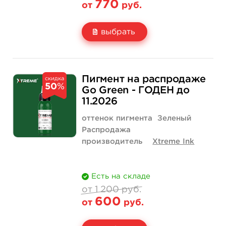
770
от
руб.
выбрать
Свойство
1 унция - 30 мл
1 400 руб.
Пигмент на распродаже
скидка
50
%
Цена
770 руб.
Go Green - ГОДЕН до
11.2026
Количество
купить
оттенок пигмента
Зеленый
Распродажа
производитель
Xtreme Ink
Есть на складе
от 1 200 руб.
600
от
руб.