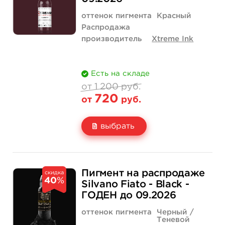
Количество
купить
оттенок пигмента
Красный
Распродажа
производитель
Xtreme Ink
Есть на складе
от 1 200 руб.
720
от
руб.
выбрать
Свойство
1 унция - 30 мл
1 200 руб.
Пигмент на распродаже
скидка
40
%
Цена
720 руб.
Silvano Fiato - Black -
ГОДЕН до 09.2026
Количество
купить
оттенок пигмента
Черный /
Теневой