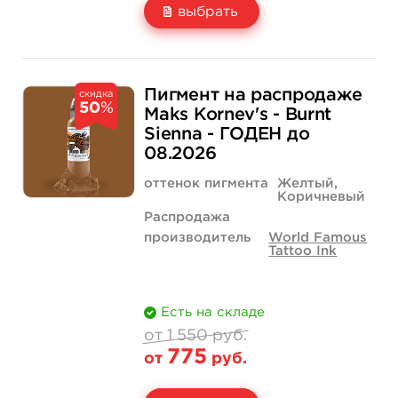
выбрать
Свойство
1 унция - 30 мл
1 550 руб.
Пигмент на распродаже
скидка
50
%
Цена
775 руб.
Maks Kornev's - Burnt
Sienna - ГОДЕН до
Количество
купить
08.2026
оттенок пигмента
Желтый,
Коричневый
Распродажа
производитель
World Famous
Tattoo Ink
Есть на складе
от 1 550 руб.
775
от
руб.