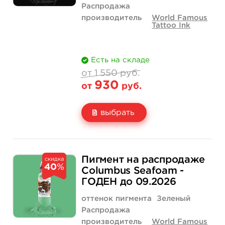
Распродажа
производитель
World Famous
Tattoo Ink
Есть на складе
от 1 550 руб.
930
от
руб.
выбрать
Свойство
1 унция - 30 мл
1 550 руб.
Пигмент на распродаже
скидка
40
%
Цена
930 руб.
Columbus Seafoam -
ГОДЕН до 09.2026
Количество
купить
оттенок пигмента
Зеленый
Распродажа
производитель
World Famous