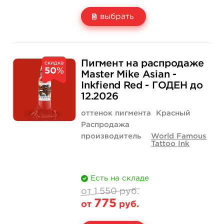
выбрать
Свойство
1/2 унции - 15 мл
665 руб.
Пигмент на распродаже
скидка
50
%
Цена
399 руб.
Master Mike Asian -
Inkfiend Red - ГОДЕН до
Количество
купить
12.2026
оттенок пигмента
Красный
Распродажа
производитель
World Famous
Tattoo Ink
Есть на складе
от 1 550 руб.
775
от
руб.