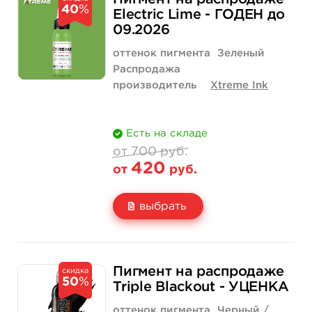
40
%
Цена
600 руб.
Electric Lime - ГОДЕН до
09.2026
Количество
купить
оттенок пигмента
Зеленый
Распродажа
производитель
Xtreme Ink
Есть на складе
от 700 руб.
420
от
руб.
выбрать
Свойство
1/2 унции - 15 мл
1 унция - 30 мл
700 руб.
1 200 руб.
Пигмент на распродаже
скидка
50
%
Цена
420 руб.
720 руб.
Triple Blackout - УЦЕНКА
Количество
нет на складе
купить
оттенок пигмента
Черный /