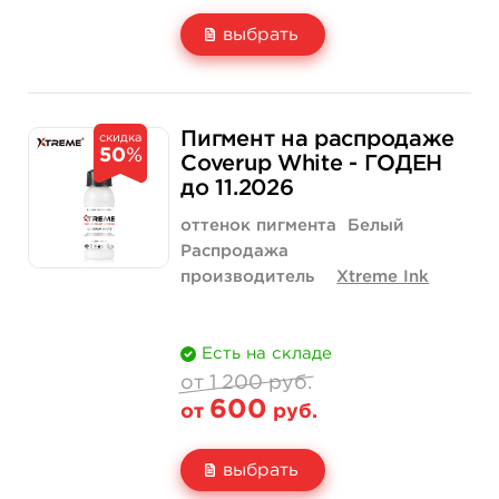
выбрать
Свойство
1 унция - 30 мл
1 400 руб.
Пигмент на распродаже
скидка
50
%
Цена
700 руб.
Coverup White - ГОДЕН
до 11.2026
Количество
купить
оттенок пигмента
Белый
Распродажа
производитель
Xtreme Ink
Есть на складе
от 1 200 руб.
600
от
руб.
выбрать