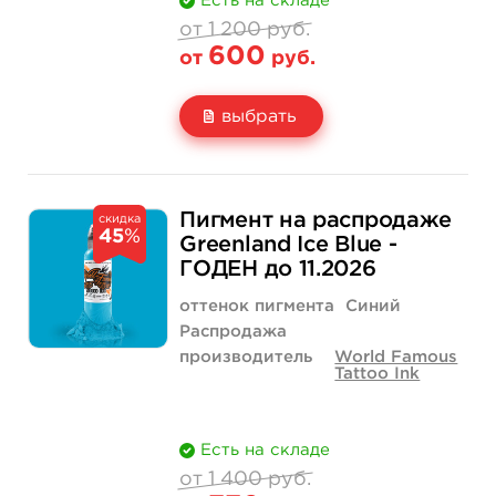
Есть на складе
от 1 200 руб.
600
от
руб.
выбрать
Свойство
1 унция - 30 мл
1 200 руб.
Пигмент на распродаже
скидка
45
%
Цена
600 руб.
Greenland Ice Blue -
ГОДЕН до 11.2026
Количество
купить
оттенок пигмента
Синий
Распродажа
производитель
World Famous
Tattoo Ink
Есть на складе
от 1 400 руб.