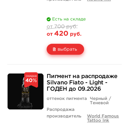
Есть на складе
от 700 руб.
420
от
руб.
выбрать
Свойство
1/2 унции - 15 мл
700 руб.
Пигмент на распродаже
скидка
40
%
Цена
420 руб.
Silvano Fiato - Light -
ГОДЕН до 09.2026
Количество
купить
оттенок пигмента
Черный /
Теневой
Распродажа
производитель
World Famous
Tattoo Ink