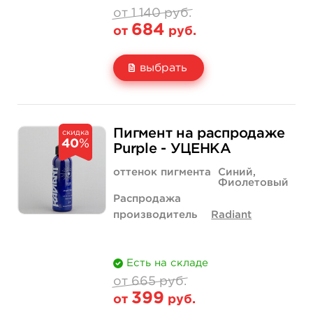
от 1 140 руб.
684
от
руб.
выбрать
Свойство
1 унция - 30 мл
1 140 руб.
Пигмент на распродаже
скидка
40
%
Цена
684 руб.
Purple - УЦЕНКА
Количество
купить
оттенок пигмента
Синий,
Фиолетовый
Распродажа
производитель
Radiant
Есть на складе
от 665 руб.
399
от
руб.