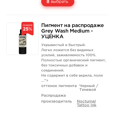
выбрать
Свойство
1 унция - 30 мл
1 200 руб.
Пигмент на распродаже
скидка
25
%
Цена
600 руб.
Grey Wash Medium -
УЦЕНКА
Количество
купить
Укрывистый и быстрый.
Легко ложится без видимых
усилий, заживляемость 100%.
Полностью органический пигмент,
без токсичных добавок и
соединений.
Не содержит в себе акрила, поли
...">
оттенок пигмента
Черный /
Теневой
Распродажа
производитель
Nocturnal
Tattoo Ink