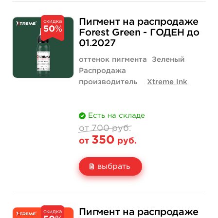
Свойство
1/2 унции - 15 мл
700 руб.
Пигмент на распродаже
скидка
50
%
Цена
350 руб.
Forest Green - ГОДЕН до
01.2027
Количество
купить
оттенок пигмента
Зеленый
Распродажа
производитель
Xtreme Ink
Есть на складе
от 700 руб.
350
от
руб.
выбрать
Свойство
1/2 унции - 15 мл
1 унция - 30 мл
700 руб.
1 200 руб.
Пигмент на распродаже
скидка