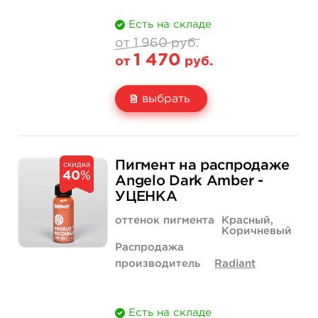
Есть на складе
от 1 960 руб.
1 470
от
руб.
выбрать
Свойство
2 унции - 60 мл
4 унции - 120 мл
1 960 руб.
3 180 руб.
Пигмент на распродаже
скидка
40
%
Цена
1 470 руб.
2 385 руб.
Angelo Dark Amber -
УЦЕНКА
Количество
нет на складе
купить
оттенок пигмента
Красный,
Коричневый
Распродажа
производитель
Radiant
Есть на складе