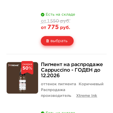
Есть на складе
от 1 550 руб.
775
от
руб.
выбрать
Свойство
1 унция - 30 мл
1 550 руб.
Пигмент на распродаже
скидка
50
%
Цена
775 руб.
Cappuccino - ГОДЕН до
12.2026
Количество
купить
оттенок пигмента
Коричневый
Распродажа
производитель
Xtreme Ink