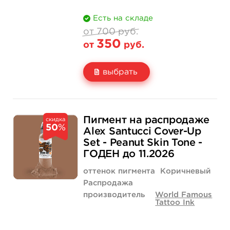
Есть на складе
от 700 руб.
350
от
руб.
выбрать
Свойство
1/2 унции - 15 мл
700 руб.
Пигмент на распродаже
скидка
50
%
Цена
350 руб.
Alex Santucci Cover-Up
Set - Peanut Skin Tone -
Количество
купить
ГОДЕН до 11.2026
оттенок пигмента
Коричневый
Распродажа
производитель
World Famous
Tattoo Ink