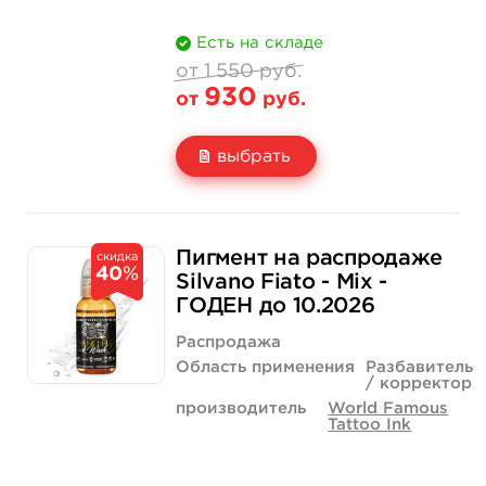
Есть на складе
от 1 550 руб.
930
от
руб.
выбрать
Свойство
1 унция - 30 мл
1 550 руб.
Пигмент на распродаже
скидка
40
%
Цена
930 руб.
Silvano Fiato - Mix -
ГОДЕН до 10.2026
Количество
купить
Распродажа
Область применения
Разбавитель
/ корректор
производитель
World Famous
Tattoo Ink