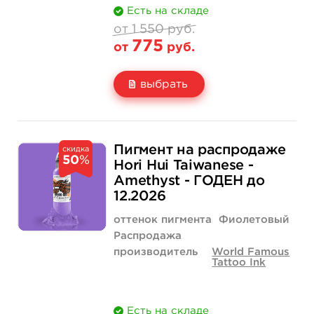
Есть на складе
от 1 550 руб.
775
от
руб.
выбрать
Свойство
1 унция - 30 мл
1 550 руб.
Пигмент на распродаже
скидка
50
%
Цена
775 руб.
Hori Hui Taiwanese -
Amethyst - ГОДЕН до
Количество
купить
12.2026
оттенок пигмента
Фиолетовый
Распродажа
производитель
World Famous
Tattoo Ink
Есть на складе