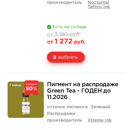
производитель
Nocturnal
Tattoo Ink
Есть на складе
от 3 180 руб.
1 272
от
руб.
выбрать
Свойство
4 унции - 120 мл
3 180 руб.
Пигмент на распродаже
скидка
50
%
Цена
1 272 руб.
Green Tea - ГОДЕН до
11.2026
Количество
купить
оттенок пигмента
Зеленый
Распродажа
производитель
Xtreme Ink